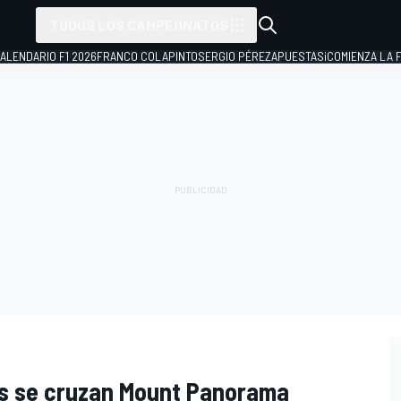
TODOS LOS CAMPEONATOS
ALENDARIO F1 2026
FRANCO COLAPINTO
SERGIO PÉREZ
APUESTAS
¡COMIENZA LA F
os se cruzan Mount Panorama