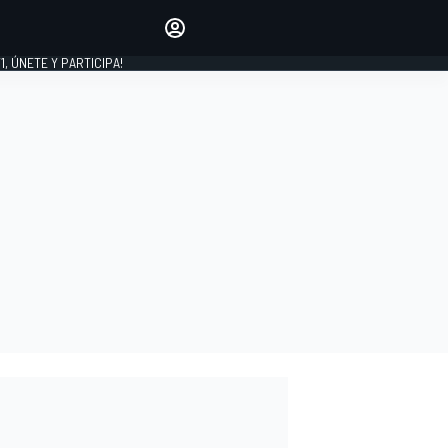
favoritos
Haz que se oiga tu voz
comentando artículos.
1, ÚNETE Y PARTICIPA!
INICIAR SESIÓN
EDICIÓN
LATINOAMÉRICA