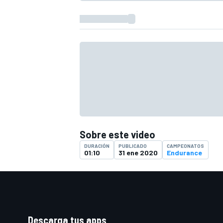
FÓRMULA E
Sobre este video
DURACIÓN
PUBLICADO
CAMPEONATOS
01:10
31 ene 2020
Endurance
WRC
Descarga tus apps