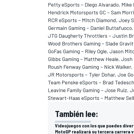
Petty eSports – Diego Alvarado, Mike
Hendrick Motorsports GC – Sam Morri
RCR eSports – Mitch Diamond, Joey 
Germain Gaming – Daniel Buttafuoco,
JTG Daugherty Throttlers – Justin Br
Wood Brothers Gaming – Slade Gravitt
GoFas Gaming – Riley Ogle, Jason Mitc
Gibbs Gaming – Matthew Heale, Josh
Roush Fenway Gaming – Nick Walker
JR Motorsports – Tyler Dohar, Joe Go
Team Penske eSports – Brad Tedesch
MÁS CATEGORÍAS
Leavine Family Gaming – Jose Ruiz, J
Stewart-Haas eSports – Matthew Selb
También lee:
Videojuegos con los que puedes divert
MotoGP realizará su tercera carrera vi