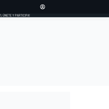
favoritos
Haz que se oiga tu voz
comentando artículos.
1, ÚNETE Y PARTICIPA!
INICIAR SESIÓN
EDICIÓN
LATINOAMÉRICA