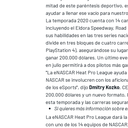
mitad de este paréntesis deportivo, 
FÓRMULA E
ayudar a llenar ese vacío para nuestro
La temporada 2020 cuenta con 14 carr
incluyendo el Eldora Speedway, Road
sus habilidades en las tres series na
divide en tres bloques de cuatro carr
PlayStation 4), asegurándose su luga
ganar 200.000 dólares. Un último ev
en julio permitirá a dos pilotos más 
"La eNASCAR Heat Pro League ayuda a
NASCAR se involucren con los aficion
de los eSports", dijo
Dmitry Kozko
, C
WRC
200.000 dólares y un nuevo formato, 
esta temporada y las carreras segura
Si quieres más información sobre e
La eNASCAR Heat Pro League dará la 
con uno de los 14 equipos de NASCAR, 