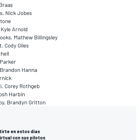
 Braas
s, Nick Jobes
Stone
 Kyle Arnold
ooks, Mathew Billingsley
, Cody Giles
hell
 Parker
, Brandon Hanna
rnick
i, Corey Rothgeb
osh Harbin
y, Brandyn Gritton
irte en estos días
rtual con sus pilotos