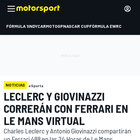
FÓRMULA 1
INDYCAR
MOTOGP
NASCAR CUP
FÓRMULA E
WRC
NOTICIAS
eSports
LECLERC Y GIOVINAZZI
CORRERÁN CON FERRARI EN
LE MANS VIRTUAL
Charles Leclerc y Antonio Giovinazzi compartirán
un Ferrari 488 en las 24 Horas de Le Mans