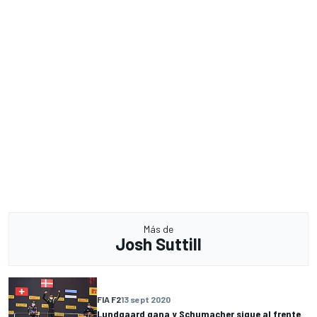
Más de
Josh Suttill
FIA F2
13 sept 2020
Lundgaard gana y Schumacher sigue al frente