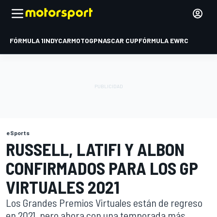
FÓRMULA 1
INDYCAR
MOTOGP
NASCAR CUP
FÓRMULA E
WRC
eSports
RUSSELL, LATIFI Y ALBON
CONFIRMADOS PARA LOS GP
VIRTUALES 2021
Los Grandes Premios Virtuales están de regreso
en 2021, pero ahora con una temporada más