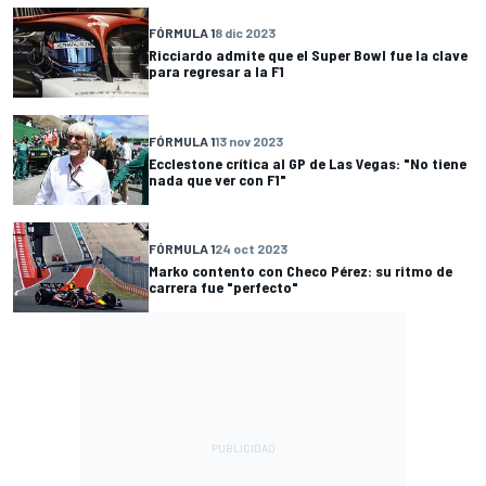
FÓRMULA 1
8 dic 2023
Ricciardo admite que el Super Bowl fue la clave
para regresar a la F1
FÓRMULA 1
13 nov 2023
Ecclestone crítica al GP de Las Vegas: "No tiene
nada que ver con F1"
FÓRMULA 1
24 oct 2023
Marko contento con Checo Pérez: su ritmo de
carrera fue "perfecto"