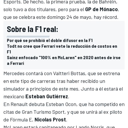
Esports. De hecho, la primera prueba, la de Bahréin,
solo tuvo a dos titulares, pero para el
GP de Mónaco
,
que se celebra este domingo 24 de mayo, hay récord.
Sobre la F1 real:
Por qué se prohibió el doble difusor en la F1
Todt no cree que Ferrari vete la reducción de costos en
F1
Sainz enfocado "100% en McLaren" en 2020 antes de irse
a Ferrari
Mercedes
contará con
Valtteri Bottas
, que se estrena
en este tipo de carreras tras haber recibido un
simulador a principios de este mes. Junto a él estará el
mexicano
Esteban Gutiérrez
.
En
Renault
debuta
Esteban Ocon
, que ha competido en
citas de Gran Turismo Sport, y que se unirá al ex piloto
de Fórmula E,
Nicolas Prost
.
McLaren
estará capitaneado por
Lando Norris
, que