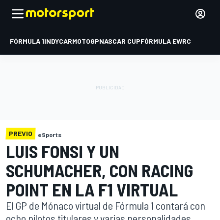
FÓRMULA 1
INDYCAR
MOTOGP
NASCAR CUP
FÓRMULA E
WRC
PREVIO
eSports
LUIS FONSI Y UN
SCHUMACHER, CON RACING
POINT EN LA F1 VIRTUAL
El GP de Mónaco virtual de Fórmula 1 contará con
ocho pilotos titulares y varias personalidades