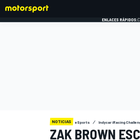
ENLACES RÁPIDOS:
C
FÓRMULA 1
NOTICIAS
eSports
Indycar iRacing Challe
ZAK BROWN ESC