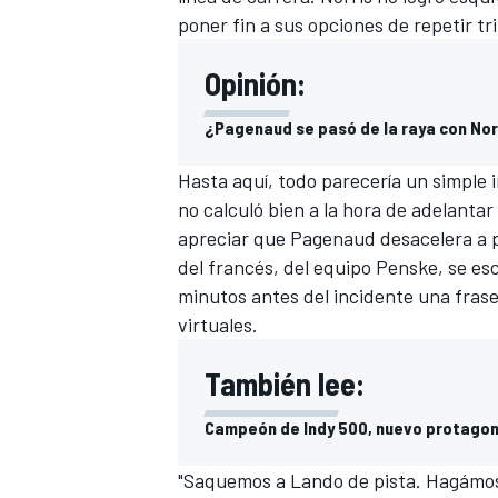
poner fin a sus opciones de repetir tr
FÓRMULA E
Opinión:
¿Pagenaud se pasó de la raya con Norr
Hasta aquí, todo parecería un simple 
no calculó bien a la hora de adelanta
apreciar que Pagenaud desacelera a p
del francés, del equipo Penske, se e
minutos antes del incidente una frase
virtuales.
WRC
También lee:
Campeón de Indy 500, nuevo protagoni
"Saquemos a Lando de pista. Hagámosl