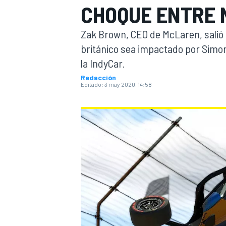
CHOQUE ENTRE 
INDYCAR
Zak Brown, CEO de McLaren, salió e
británico sea impactado por Simon
la IndyCar.
Redacción
Editado:
3 may 2020, 14:58
MOTOGP