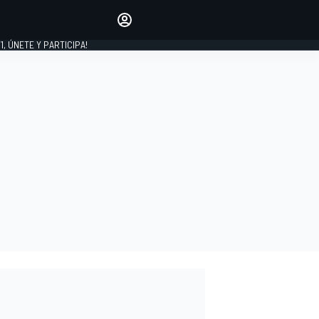
favoritos
Haz que se oiga tu voz
comentando artículos.
1, ÚNETE Y PARTICIPA!
INICIAR SESIÓN
EDICIÓN
LATINOAMÉRICA