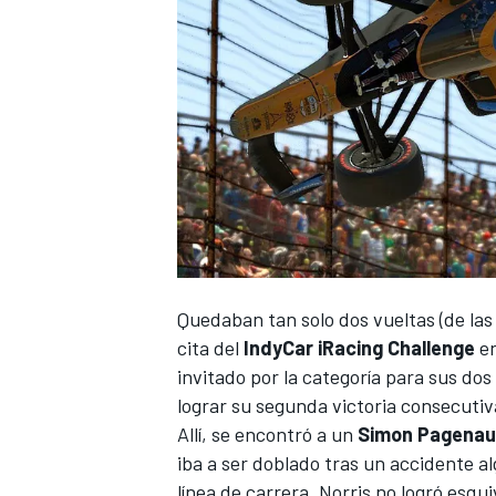
NASCAR CUP
Quedaban tan solo dos vueltas (de las
cita del
IndyCar iRacing Challenge
en
invitado por la categoría para sus dos
lograr su segunda victoria consecutiv
Allí, se encontró a un
Simon Pagena
iba a ser doblado tras un accidente a
línea de carrera. Norris no logró esq