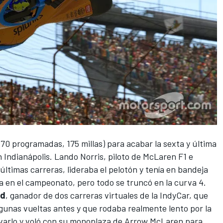
 70 programadas, 175 millas) para acabar la sexta y última
 Indianápolis.
Lando Norris
, piloto de McLaren F1 e
 últimas carreras, lideraba el pelotón y tenía en bandeja
a en el campeonato, pero todo se truncó en la curva 4.
ud
, ganador de dos carreras virtuales de la
IndyCar
, que
lgunas vueltas antes y que rodaba realmente lento por la
uivarlo y voló con su monoplaza de Arrow McLaren para