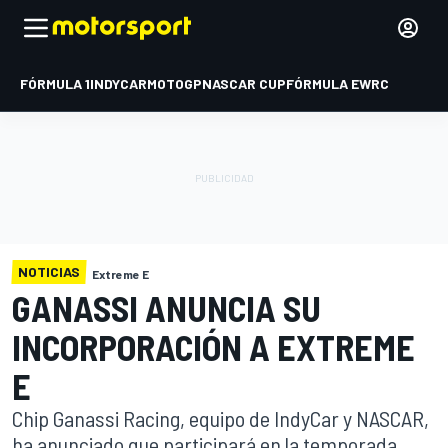
FÓRMULA 1
INDYCAR
MOTOGP
NASCAR CUP
FÓRMULA E
WRC
NOTICIAS
Extreme E
GANASSI ANUNCIA SU
INCORPORACIÓN A EXTREME
E
Chip Ganassi Racing, equipo de IndyCar y NASCAR,
ha anunciado que participará en la temporada