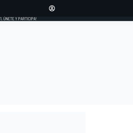
favoritos
Haz que se oiga tu voz
comentando artículos.
1, ÚNETE Y PARTICIPA!
INICIAR SESIÓN
EDICIÓN
LATINOAMÉRICA