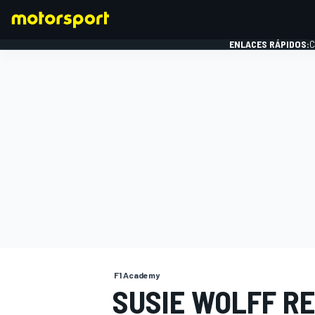
ENLACES RÁPIDOS:
C
FÓRMULA 1
F1 Academy
SUSIE WOLFF R