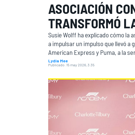
ASOCIACIÓN CO
INDYCAR
TRANSFORMÓ LA
Susie Wolff ha explicado cómo la 
a impulsar un impulso que llevó a 
American Express y Puma, a la ser
Lydia Mee
Publicado:
15 may 2026, 3:35
MOTOGP