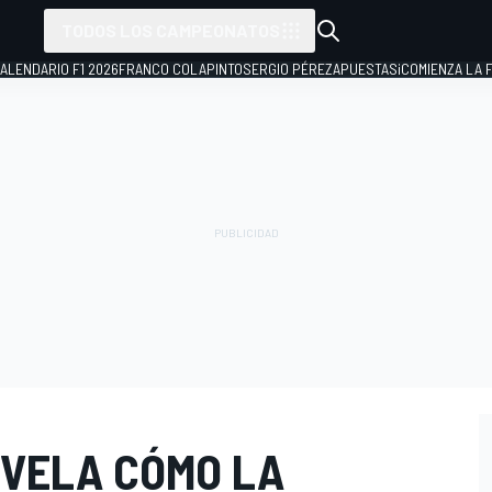
TODOS LOS CAMPEONATOS
ALENDARIO F1 2026
FRANCO COLAPINTO
SERGIO PÉREZ
APUESTAS
¡COMIENZA LA F
EVELA CÓMO LA