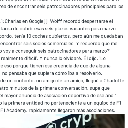
area de encontrar seis patrocinadores principales para los
1:Charlas en Google]], Wolff recordó despertarse el
tarea de cubrir esas seis plazas vacantes para marzo.
 bordo, tenía 10 coches cubiertos, pero aún me quedaban
 encontrar seis socios comerciales. Y recuerdo que me
o voy a conseguir seis patrocinadores para marzo?'
 realmente difícil'. Y nunca lo olvidaré. Él dijo: 'Lo
ice eso porque tienen esa creencia de que de alguna
 no pensaba que supiera cómo iba a resolverlo.
de un contacto, un amigo de un amigo, llegué a Charlotte
uatro minutos de la primera conversación, supe que
 el mayor anuncio de asociación deportiva de ese año."
 la primera entidad no perteneciente a un equipo de F1
e F1 Academy, rápidamente llegaron más asociaciones.