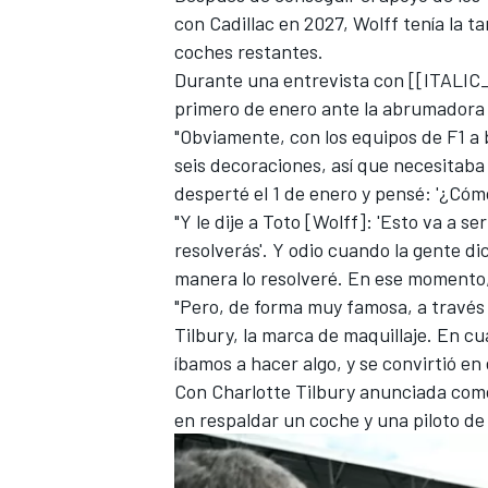
con Cadillac en 2027, Wolff tenía la t
FÓRMULA E
coches restantes.
Durante una entrevista con [[ITALIC_
primero de enero ante la abrumadora 
"Obviamente, con los equipos de F1 a
seis decoraciones, así que necesitaba
desperté el 1 de enero y pensé: '¿Cóm
"Y le dije a Toto [Wolff]: 'Esto va a ser
resolverás'. Y odio cuando la gente d
manera lo resolveré. En ese momento,
"Pero, de forma muy famosa, a través 
Tilbury, la marca de maquillaje. En c
WRC
íbamos a hacer algo, y se convirtió en
Con Charlotte Tilbury anunciada como
en respaldar un coche y una piloto d