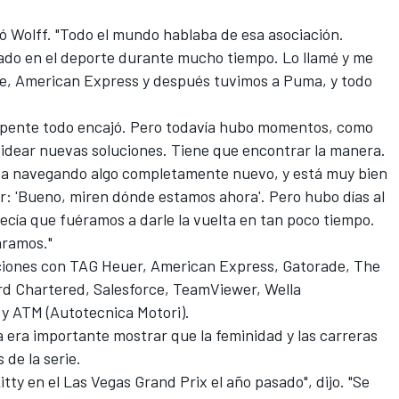
uó Wolff. "Todo el mundo hablaba de esa asociación.
tado en el deporte durante mucho tiempo. Lo llamé y me
nte, American Express y después tuvimos a Puma, y todo
repente todo encajó. Pero todavía hubo momentos, como
 idear nuevas soluciones. Tiene que encontrar la manera.
a navegando algo completamente nuevo, y está muy bien
r: 'Bueno, miren dónde estamos ahora'. Pero hubo días al
recía que fuéramos a darle la vuelta en tan poco tiempo.
áramos."
iones con TAG Heuer, American Express, Gatorade, The
d Chartered, Salesforce, TeamViewer, Wella
s y ATM (Autotecnica Motori).
 era importante mostrar que la feminidad y las carreras
 de la serie.
tty en el Las Vegas Grand Prix el año pasado", dijo. "Se