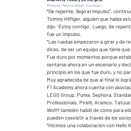
Photo by: Pauline Ballet - Formula 1
"De repente, llegó el impulso", contin
Tommy Hilfiger, alguien que había es
dijo: 'Estoy contigo'. Luego, de repe
fue un impulso.
"Las ruedas empezaron a girar y de 
dices, de ser un equipo que tiene que
Fue duro por momentos porque estab
sentarse ahora en un escenario y deci
principio en los que fue duro, y no pa
Muy agradecida de que al final lo logr
MÁS CATEGORÍAS
F1 Academy ahora cuenta con asociac
LEGO Group, Puma, Sephora, Standar
Professionals, Pirelli, Aramco, Tatuu
Wolff también habló de cómo para ella
pueden coexistir a través de los socios
"Hicimos una colaboración con Hello Ki