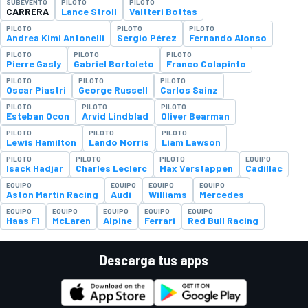
SUBEVENTO
PILOTO
PILOTO
CARRERA
Lance Stroll
Valtteri Bottas
PILOTO
PILOTO
PILOTO
Andrea Kimi Antonelli
Sergio Pérez
Fernando Alonso
PILOTO
PILOTO
PILOTO
Pierre Gasly
Gabriel Bortoleto
Franco Colapinto
PILOTO
PILOTO
PILOTO
Oscar Piastri
George Russell
Carlos Sainz
PILOTO
PILOTO
PILOTO
Esteban Ocon
Arvid Lindblad
Oliver Bearman
PILOTO
PILOTO
PILOTO
Lewis Hamilton
Lando Norris
Liam Lawson
PILOTO
PILOTO
PILOTO
EQUIPO
Isack Hadjar
Charles Leclerc
Max Verstappen
Cadillac
EQUIPO
EQUIPO
EQUIPO
EQUIPO
Aston Martin Racing
Audi
Williams
Mercedes
EQUIPO
EQUIPO
EQUIPO
EQUIPO
EQUIPO
Haas F1
McLaren
Alpine
Ferrari
Red Bull Racing
Descarga tus apps