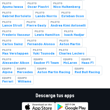
PILOTO
PILOTO
PILOTO
Ayumu Iwasa
Oscar Piastri
Nico Hulkenberg
PILOTO
PILOTO
PILOTO
Gabriel Bortoleto
Lando Norris
Esteban Ocon
PILOTO
PILOTO
PILOTO
Lance Stroll
Pierre Gasly
Andrea Kimi Antonelli
PILOTO
PILOTO
PILOTO
Frederic Vasseur
Lewis Hamilton
Isack Hadjar
PILOTO
PILOTO
PILOTO
Carlos Sainz
Fernando Alonso
Aston Martin
PILOTO
PILOTO
PILOTO
Max Verstappen
Yuki Tsunoda
Charles Leclerc
PILOTO
EQUIPO
EQUIPO
EQUIPO
Alexander Albon
Sauber F1 Team
McLaren
Haas F1
EQUIPO
EQUIPO
EQUIPO
EQUIPO
Alpine
Mercedes
Aston Martin Racing
Red Bull Racing
EQUIPO
EQUIPO
Ferrari
Williams
Descarga tus apps