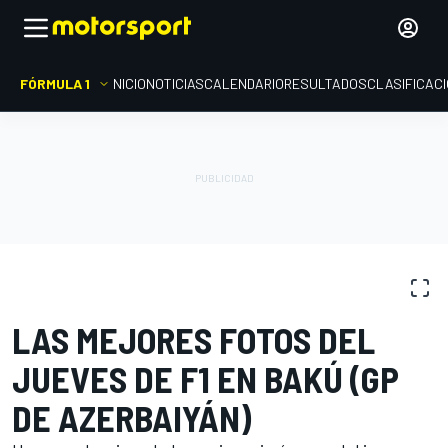
FÓRMULA 1
INICIO
NOTICIAS
CALENDARIO
RESULTADOS
CLASIFICAC
GALERÍAS DE FOTOS
Fórmula 1
GP de Azerbaiyán
LAS MEJORES FOTOS DEL
JUEVES DE F1 EN BAKÚ (GP
DE AZERBAIYÁN)