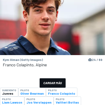
Kym Illman (Getty Images)
24 / 69
Franco Colapinto, Alpine
CARGAR MÁS
SUBEVENTO
PILOTO
PILOTO
Jueves
Oliver Bearman
Franco Colapinto
PILOTO
PILOTO
PILOTO
Liam Lawson
Jos Verstappen
Valtteri Bottas