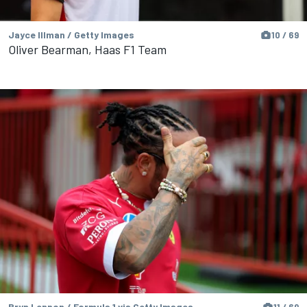
Jayce Illman / Getty Images
10 / 69
Oliver Bearman, Haas F1 Team
Bryn Lennon / Formula 1 via Getty Images
11 / 69