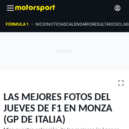
FÓRMULA 1
INICIO
NOTICIAS
CALENDARIO
RESULTADOS
CLAS
GALERÍAS DE FOTOS
Fórmula 1
GP de Italia
LAS MEJORES FOTOS DEL
JUEVES DE F1 EN MONZA
(GP DE ITALIA)