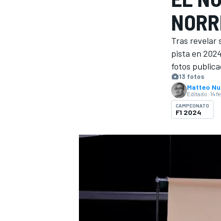
NORRI
INDYCAR
Tras revelar
pista en 2024
fotos publica
13 fotos
Matteo N
Editado:
14 f
CAMPEONATO
F1 2024
MOTOGP