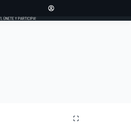
favoritos
Haz que se oiga tu voz
comentando artículos.
1, ÚNETE Y PARTICIPA!
INICIAR SESIÓN
EDICIÓN
LATINOAMÉRICA