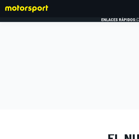
ENLACES RÁPIDOS:
C
FÓRMULA 1
GALERÍAS D
EL N