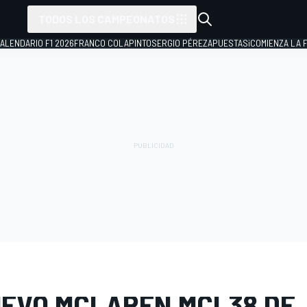
TODOS LOS CAMPEONATOS
ALENDARIO F1 2026
FRANCO COLAPINTO
SERGIO PÉREZ
APUESTAS
¡COMIENZA LA F
E FOTOS
Fórmula 1
Presentación McLaren F1 2024
UEVO MCLAREN MCL38 DE