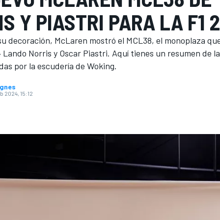
S Y PIASTRI PARA LA F1 
 su decoración, McLaren mostró el MCL38, el monoplaza que
 Lando Norris y Oscar Piastri. Aquí tienes un resumen de l
das por la escudería de Woking.
ugnes
eb 2024, 15:12