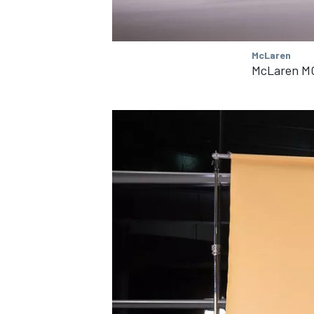
FÓRMULA E
McLaren
McLaren M
WRC