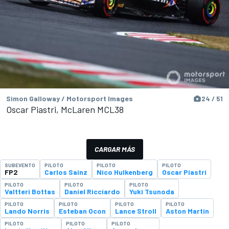
Simon Galloway / Motorsport Images
24 / 51
Oscar Piastri, McLaren MCL38
CARGAR MÁS
SUBEVENTO
PILOTO
PILOTO
PILOTO
FP2
Carlos Sainz
Nico Hulkenberg
Oscar Piastri
PILOTO
PILOTO
PILOTO
Valtteri Bottas
Daniel Ricciardo
Yuki Tsunoda
PILOTO
PILOTO
PILOTO
PILOTO
Lando Norris
Esteban Ocon
Lance Stroll
Aston Martin
PILOTO
PILOTO
PILOTO