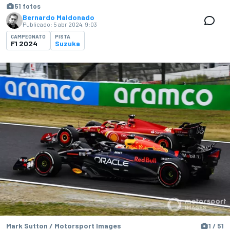
51 fotos
Bernardo Maldonado
Publicado:
5 abr 2024, 9:03
CAMPEONATO
PISTA
F1 2024
Suzuka
Mark Sutton / Motorsport Images
1 / 51