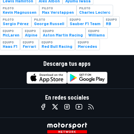
Lewis Hamilton
Alex Albon
Ayumu Iwasa
PILOTO
PILOTO
PILOTO
Kevin Magnussen
Max Verstappen
Charles Leclerc
PILOTO
PILOTO
EQUIPO
EQUIPO
Sergio Pérez
George Russell
Sauber F1 Team
RB
EQUIPO
EQUIPO
EQUIPO
EQUIPO
McLaren
Alpine
Aston Martin Racing
Williams
EQUIPO
EQUIPO
EQUIPO
EQUIPO
Haas F1
Ferrari
Red Bull Racing
Mercedes
Descarga tus apps
En redes sociales