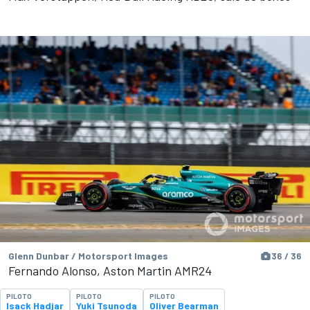
Glenn Dunbar / Motorsport Images
36 / 36
Fernando Alonso, Aston Martin AMR24
PILOTO
PILOTO
PILOTO
Isack Hadjar
Yuki Tsunoda
Oliver Bearman