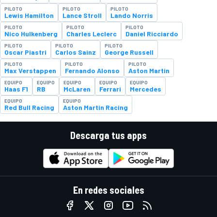
PILOTO
PILOTO
PILOTO
Lewis Hamilton
Lance Stroll
Lando Norris
PILOTO
PILOTO
PILOTO
Nico Hulkenberg
Charles Leclerc
Daniel Ricciardo
PILOTO
PILOTO
PILOTO
Oscar Piastri
Carlos Sainz
George Russell
PILOTO
PILOTO
PILOTO
Max Verstappen
Fernando Alonso
Aston Martin
EQUIPO
EQUIPO
EQUIPO
EQUIPO
EQUIPO
Haas F1
RB
McLaren
Ferrari
Mercedes
EQUIPO
EQUIPO
Red Bull Racing
Aston Martin Racing
Descarga tus apps
En redes sociales