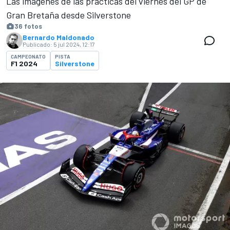
Las imágenes de las prácticas del viernes del GP de
Gran Bretaña desde Silverstone
36 fotos
Bernardo Maldonado
Publicado:
5 jul 2024, 12:17
CAMPEONATO
PISTA
F1 2024
Silverstone