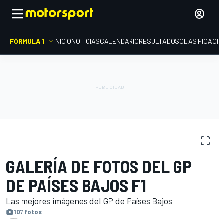
FÓRMULA 1
INICIO
NOTICIAS
CALENDARIO
RESULTADOS
CLASIFICAC
GALERÍAS DE FOTOS
Fórmula 1
GP de Países Bajos
GALERÍA DE FOTOS DEL GP
DE PAÍSES BAJOS F1
Las mejores imágenes del GP de Países Bajos
107 fotos