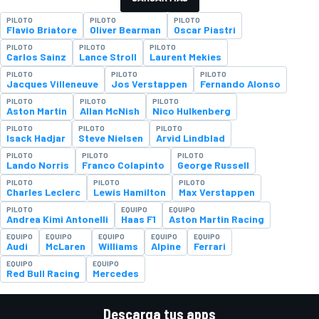
PILOTO
PILOTO
PILOTO
Flavio Briatore
Oliver Bearman
Oscar Piastri
PILOTO
PILOTO
PILOTO
Carlos Sainz
Lance Stroll
Laurent Mekies
PILOTO
PILOTO
PILOTO
Jacques Villeneuve
Jos Verstappen
Fernando Alonso
PILOTO
PILOTO
PILOTO
Aston Martin
Allan McNish
Nico Hulkenberg
PILOTO
PILOTO
PILOTO
Isack Hadjar
Steve Nielsen
Arvid Lindblad
PILOTO
PILOTO
PILOTO
Lando Norris
Franco Colapinto
George Russell
PILOTO
PILOTO
PILOTO
Charles Leclerc
Lewis Hamilton
Max Verstappen
PILOTO
EQUIPO
EQUIPO
Andrea Kimi Antonelli
Haas F1
Aston Martin Racing
EQUIPO
EQUIPO
EQUIPO
EQUIPO
EQUIPO
Audi
McLaren
Williams
Alpine
Ferrari
EQUIPO
EQUIPO
Red Bull Racing
Mercedes
Descarga tus apps