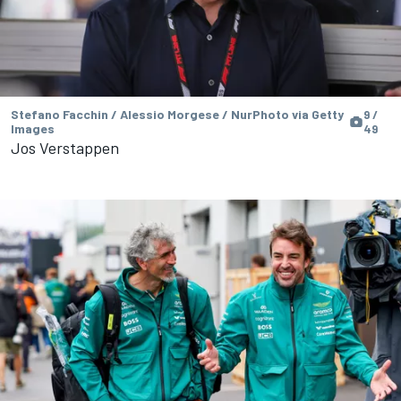
Stefano Facchin / Alessio Morgese / NurPhoto via Getty
9 /
Images
49
Jos Verstappen