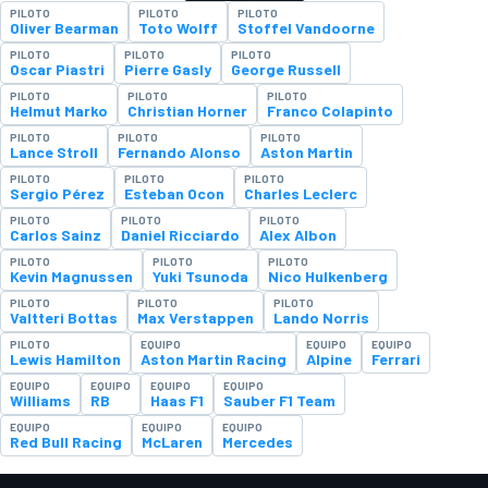
PILOTO
PILOTO
PILOTO
Oliver Bearman
Toto Wolff
Stoffel Vandoorne
PILOTO
PILOTO
PILOTO
Oscar Piastri
Pierre Gasly
George Russell
PILOTO
PILOTO
PILOTO
Helmut Marko
Christian Horner
Franco Colapinto
PILOTO
PILOTO
PILOTO
Lance Stroll
Fernando Alonso
Aston Martin
PILOTO
PILOTO
PILOTO
Sergio Pérez
Esteban Ocon
Charles Leclerc
PILOTO
PILOTO
PILOTO
Carlos Sainz
Daniel Ricciardo
Alex Albon
PILOTO
PILOTO
PILOTO
Kevin Magnussen
Yuki Tsunoda
Nico Hulkenberg
PILOTO
PILOTO
PILOTO
Valtteri Bottas
Max Verstappen
Lando Norris
PILOTO
EQUIPO
EQUIPO
EQUIPO
Lewis Hamilton
Aston Martin Racing
Alpine
Ferrari
EQUIPO
EQUIPO
EQUIPO
EQUIPO
Williams
RB
Haas F1
Sauber F1 Team
EQUIPO
EQUIPO
EQUIPO
Red Bull Racing
McLaren
Mercedes