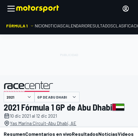
FÓRMULA 1
INICIO
NOTICIAS
CALENDARIO
RESULTADOS
CLASIFICAC
presentado por
GP DE ABU DHABI
2021 Fórmula 1 GP de Abu Dhabi
10 dic 2021 al 12 dic 2021
Yas Marina Circuit-Abu Dhabi, AE
Resumen
Comentarios en vivo
Resultados
Noticias
Videos