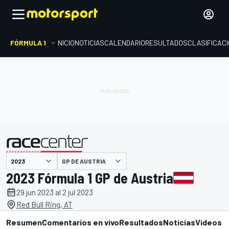
FÓRMULA 1
INICIO
NOTICIAS
CALENDARIO
RESULTADOS
CLASIFICAC
presentado por
GP DE AUSTRIA
2023 Fórmula 1 GP de Austria
29 jun 2023 al 2 jul 2023
Red Bull Ring, AT
Resumen
Comentarios en vivo
Resultados
Noticias
Videos