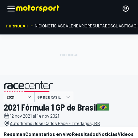
FÓRMULA 1
INICIO
NOTICIAS
CALENDARIO
RESULTADOS
CLASIFICAC
presentado por
GP DE BRASIL
2021 Fórmula 1 GP de Brasil
12 nov 2021 al 14 nov 2021
Autódromo José Carlos Pace - Interlagos, BR
Resumen
Comentarios en vivo
Resultados
Noticias
Videos