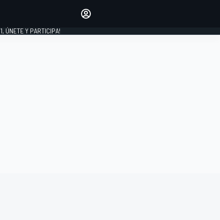
favoritos
Haz que se oiga tu voz
comentando artículos.
1, ÚNETE Y PARTICIPA!
INICIAR SESIÓN
EDICIÓN
LATINOAMÉRICA