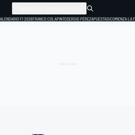
TODOS LOS CAMPEONATOS
ALENDARIO F1 2026
FRANCO COLAPINTO
SERGIO PÉREZ
APUESTAS
¡COMIENZA LA F