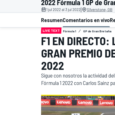
2022 Fórmula 1 GP de Gra
|
INDYCAR
1 jul 2022 al 3 jul 2022
Silverstone, GB
Resumen
Comentarios en vivo
R
LIVE TEXT
Fórmula 1
GP de Gran Bretaña
F1 EN DIRECTO:
GRAN PREMIO D
2022
Sigue con nosotros la actividad de
Fórmula 1 2022 con Carlos Sainz pa
MOTOGP