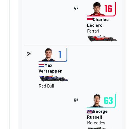
4º
Charles
Leclerc
Ferrari
5º
Max
Verstappen
Red Bull
6º
George
Russell
Mercedes