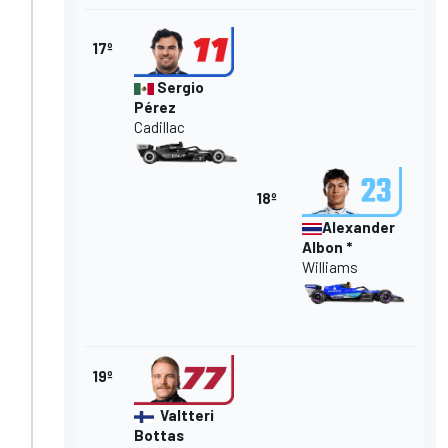
17º
Sergio
Pérez
Cadillac
18º
Alexander
Albon
*
Williams
19º
Valtteri
Bottas