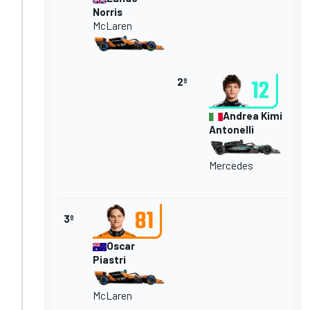
Norris
McLaren
2º
Andrea Kimi
Antonelli
Mercedes
3º
Oscar
Piastri
McLaren