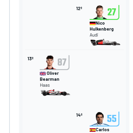
12º
Nico
Hulkenberg
Audi
13º
Oliver
Bearman
Haas
14º
Carlos