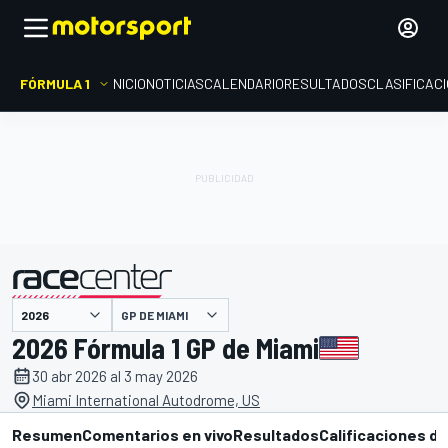
FÓRMULA 1
INICIO
NOTICIAS
CALENDARIO
RESULTADOS
CLASIFICAC
presentado por
GP DE MIAMI
2026 Fórmula 1 GP de Miami
30 abr 2026 al 3 may 2026
Miami International Autodrome, US
Resumen
Comentarios en vivo
Resultados
Calificaciones de