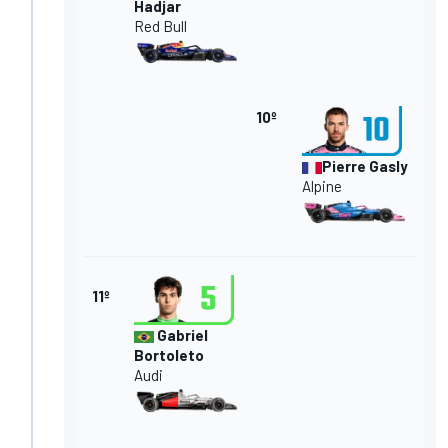
Hadjar
Red Bull
10º
Pierre Gasly
Alpine
11º
Gabriel
Bortoleto
Audi