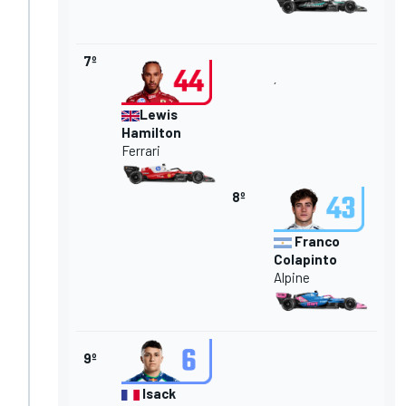
7º
´
Lewis
Hamilton
Ferrari
8º
Franco
Colapinto
Alpine
9º
Isack