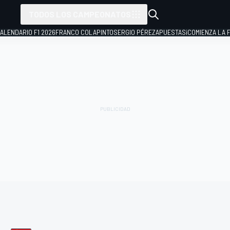
TODOS LOS CAMPEONATOS
ALENDARIO F1 2026
FRANCO COLAPINTO
SERGIO PÉREZ
APUESTAS
¡COMIENZA LA F