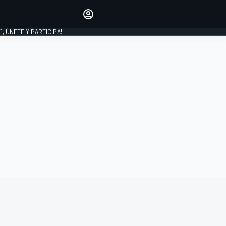
favoritos
Haz que se oiga tu voz
comentando artículos.
1, ÚNETE Y PARTICIPA!
INICIAR SESIÓN
EDICIÓN
LATINOAMÉRICA