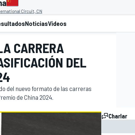
na
ernational Circuit, CN
esultados
Noticias
Videos
 LA CARRERA
ASIFICACIÓN DEL
24
do del nuevo formato de las carreras
 Premio de China 2024.
Charlar