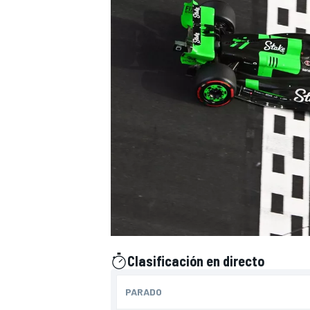
NASCAR CUP
Clasificación en directo
presentado por
PARADO