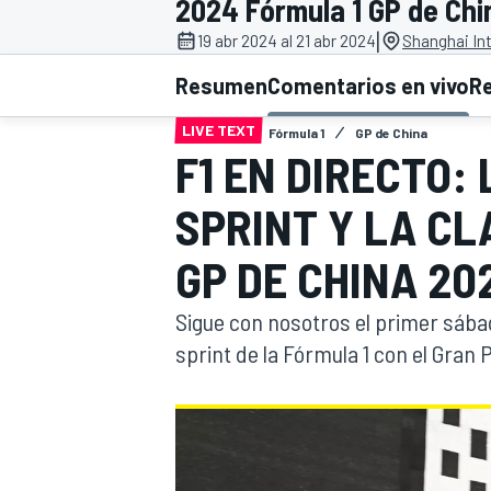
2024 Fórmula 1 GP de Chi
|
INDYCAR
19 abr 2024 al 21 abr 2024
Shanghai Int
Resumen
Comentarios en vivo
R
LIVE TEXT
Fórmula 1
GP de China
F1 EN DIRECTO:
SPRINT Y LA CL
GP DE CHINA 20
Sigue con nosotros el primer sába
sprint de la Fórmula 1 con el Gran
MOTOGP