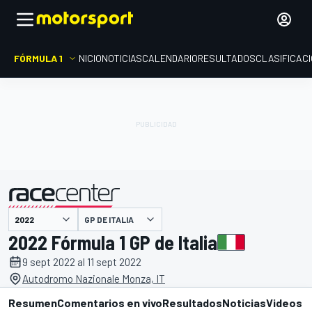
FÓRMULA 1
INICIO
NOTICIAS
CALENDARIO
RESULTADOS
CLASIFICAC
presentado por
GP DE ITALIA
2022 Fórmula 1 GP de Italia
9 sept 2022 al 11 sept 2022
Autodromo Nazionale Monza, IT
Resumen
Comentarios en vivo
Resultados
Noticias
Videos