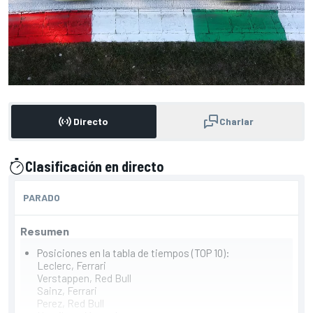
Directo
Charlar
Clasificación en directo
presentado por
PARADO
Resumen
Posiciones en la tabla de tiempos (TOP 10):
Leclerc, Ferrari
Verstappen, Red Bull
Sainz, Ferrari
Perez, Red Bull