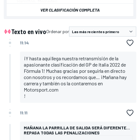
Hamilton, Mercedes
Russell, Mercedes
VER CLASIFICACIÓN COMPLETA
Norris, McLaren
Ricciardo, McLaren
Gasly, AlphaTauri
Alonso, Alpine
Texto en vivo
Ordenar por
11:14
¡Y hasta aquí llega nuestra retransmisión de la
apasionante clasificación del GP de Italia 2022 de
Fórmula 1! Muchas gracias por seguirla en directo
con nosotros y os recordamos que... ¡Mañana hay
carrera y también os la contaremos en
Motorsport.com
!
11:11
MAÑANA LA PARRILLA DE SALIDA SERÁ DIFERENTE...
REPASA TODAS LAS PENALIZACIONES