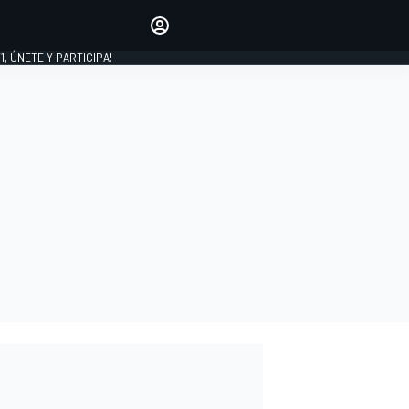
favoritos
Haz que se oiga tu voz
comentando artículos.
1, ÚNETE Y PARTICIPA!
INICIAR SESIÓN
EDICIÓN
LATINOAMÉRICA