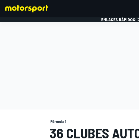
ENLACES RÁPIDOS:
C
FÓRMULA 1
Fórmula 1
36 CLUBES AUT