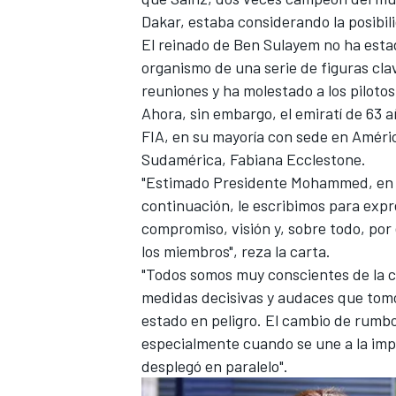
Dakar,
estaba considerando la posibi
FÓRMULA E
El reinado de Ben Sulayem no ha estad
organismo de una serie de figuras cla
reuniones
y ha molestado a los pilotos
Ahora, sin embargo, el emiratí de 63 a
FIA, en su mayoría con sede en Améric
Sudamérica, Fabiana Ecclestone.
"Estimado Presidente Mohammed, en 
continuación, le escribimos para expre
compromiso, visión y, sobre todo, por
los miembros", reza la carta.
"Todos somos muy conscientes de la ca
WRC
medidas decisivas y audaces que tomó 
estado en peligro. El cambio de rumb
especialmente cuando se une a la imp
desplegó en paralelo".