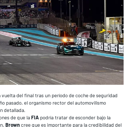
 vuelta del final tras un período de coche de seguridad
 año pasado, el organismo rector del automovilismo
n detallada.
ones de que la
FIA
podría tratar de esconder bajo la
on,
Brown
cree que es importante para la credibilidad del