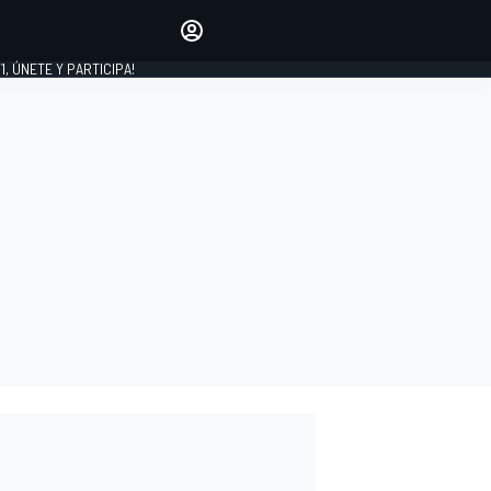
favoritos
Haz que se oiga tu voz
comentando artículos.
1, ÚNETE Y PARTICIPA!
INICIAR SESIÓN
EDICIÓN
LATINOAMÉRICA