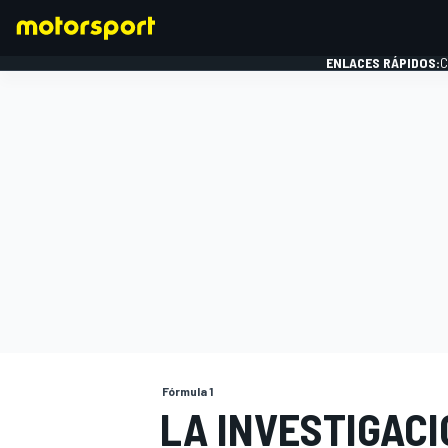
ENLACES RÁPIDOS:
C
FÓRMULA 1
Fórmula 1
LA INVESTIGACI