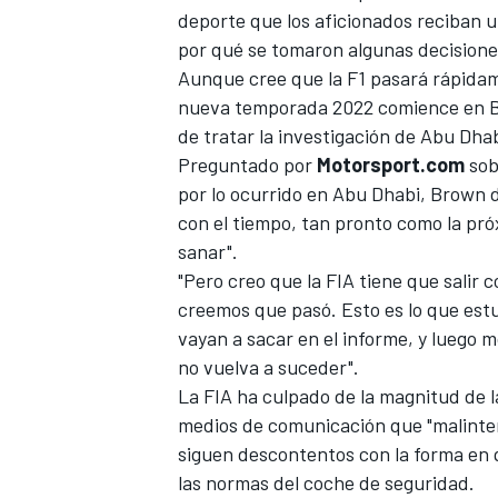
deporte que los aficionados reciban 
FÓRMULA E
por qué se tomaron algunas decisione
Aunque cree que la F1 pasará rápidam
nueva temporada 2022 comience en Bah
de tratar la investigación de Abu Dha
Preguntado por
Motorsport.com
sob
por lo ocurrido en Abu Dhabi, Brown d
con el tiempo, tan pronto como la pr
sanar".
"Pero creo que la FIA tiene que salir 
creemos que pasó. Esto es lo que estu
vayan a sacar en el informe, y luego
WRC
no vuelva a suceder".
La FIA ha culpado de la magnitud de la
medios de comunicación que "malinterp
siguen descontentos con la forma en q
las normas del coche de seguridad.