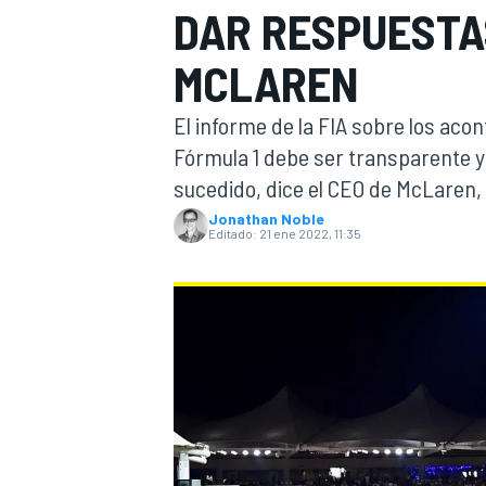
DAR RESPUESTA
INDYCAR
MCLAREN
El informe de la FIA sobre los ac
Fórmula 1 debe ser transparente y
sucedido, dice el CEO de McLaren,
Jonathan Noble
Editado:
21 ene 2022, 11:35
MOTOGP