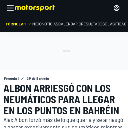
FÓRMULA 1
INICIO
NOTICIAS
CALENDARIO
RESULTADOS
CLASIFICAC
Fórmula 1
GP de Bahrein
ALBON ARRIESGÓ CON LOS
NEUMÁTICOS PARA LLEGAR
EN LOS PUNTOS EN BAHRÉIN
Alex Albon forzó más de lo que quería y se arriesgó
a gastar excesivamente sus neumáticos mientras