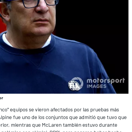
or
inco" equipos se vieron afectados por las pruebas más
 Alpine fue uno de los conjuntos que admitió que tuvo que
sterior, mientras que McLaren también estuvo durante