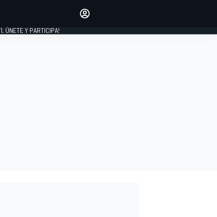
favoritos
Haz que se oiga tu voz
comentando artículos.
1, ÚNETE Y PARTICIPA!
INICIAR SESIÓN
EDICIÓN
LATINOAMÉRICA