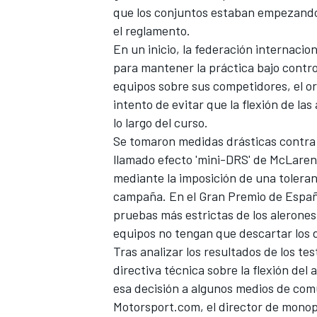
que los conjuntos estaban empezando 
FÓRMULA E
el reglamento.
En un inicio, la federación internaci
para mantener la práctica bajo contro
equipos sobre sus competidores, el o
intento de evitar que la flexión de las
lo largo del curso.
Se tomaron medidas drásticas contra la
llamado efecto 'mini-DRS' de McLaren
mediante la imposición de una toleranc
campaña. En el Gran Premio de España
pruebas más estrictas de los alerones
WRC
equipos no tengan que descartar los d
Tras analizar los resultados de los t
directiva técnica sobre la flexión del 
esa decisión a algunos medios de comu
Motorsport.com, el director de monop