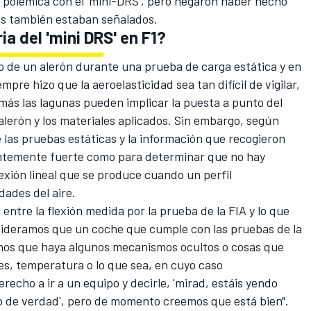
polémica con el 'mini-DRS', pero negaron haber hecho
as también estaban señalados.
ria del 'mini DRS' en F1?
o de un alerón durante una prueba de carga estática y en
pre hizo que la aeroelasticidad sea tan difícil de vigilar,
más las lagunas pueden implicar la puesta a punto del
 alerón y los materiales aplicados. Sin embargo, según
e las pruebas estáticas y la información que recogieron
entemente fuerte como para determinar que no hay
lexión lineal que se produce cuando un perfil
dades del aire.
entre la flexión medida por la prueba de la FIA y lo que
nsideramos que un coche que cumple con las pruebas de la
nos que haya algunos mecanismos ocultos o cosas que
es, temperatura o lo que sea, en cuyo caso
cho a ir a un equipo y decirle, 'mirad, estáis yendo
go de verdad', pero de momento creemos que está bien".