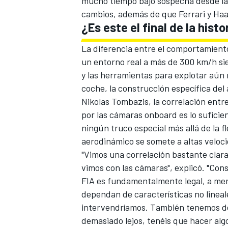
mucho tiempo bajo sospecha desde la 
cambios, además de que Ferrari y Ha
¿Es este el final de la histo
La diferencia entre el comportamient
un entorno real a más de 300 km/h siem
y las herramientas para explotar aún 
coche, la construcción específica del
Nikolas Tombazis, la correlación entr
por las cámaras onboard es lo sufici
ningún truco especial más allá de la f
aerodinámico se somete a altas veloci
"Vimos una correlación bastante clara 
vimos con las cámaras", explicó. "Co
FIA es fundamentalmente legal, a me
dependan de características no lineal
intervendríamos. También tenemos dere
demasiado lejos, tenéis que hacer al