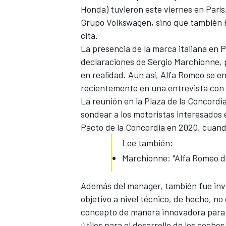
Honda) tuvieron este viernes en París
Grupo Volkswagen, sino que también H
cita.
La presencia de la marca italiana en P
declaraciones de Sergio Marchionne
,
en realidad. Aun así, Alfa Romeo
se en
recientemente en una entrevista
con
NASCAR CUP
La reunión en la Plaza de la Concordi
sondear a los motoristas interesados e
Pacto de la Concordia en 2020, cuand
Lee también:
Marchionne: "Alfa Romeo de
Además del manager, también fue invit
objetivo a nivel técnico, de hecho, no 
concepto de manera innovadora para 
útiles para el desarrollo de los coches