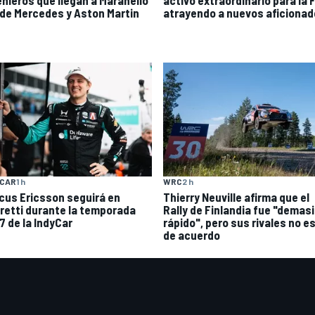
de Mercedes y Aston Martin
atrayendo a nuevos aficionad
YCAR
1 h
WRC
2 h
cus Ericsson seguirá en
Thierry Neuville afirma que el
retti durante la temporada
Rally de Finlandia fue "demas
7 de la IndyCar
rápido", pero sus rivales no e
de acuerdo