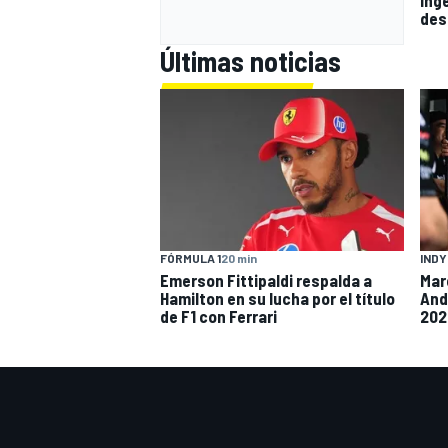
des
Últimas noticias
FÓRMULA 1
20 min
IND
Emerson Fittipaldi respalda a
Mar
Hamilton en su lucha por el título
And
de F1 con Ferrari
202