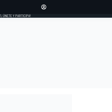
favoritos
Haz que se oiga tu voz
comentando artículos.
1, ÚNETE Y PARTICIPA!
INICIAR SESIÓN
EDICIÓN
LATINOAMÉRICA