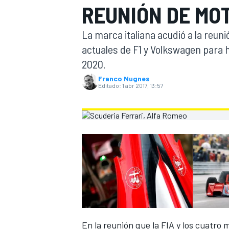
REUNIÓN DE MOT
INDYCAR
La marca italiana acudió a la reuni
actuales de F1 y Volkswagen para h
2020.
Franco Nugnes
Editado:
1 abr 2017, 13:57
MOTOGP
En la reunión que la FIA y los cuatro 