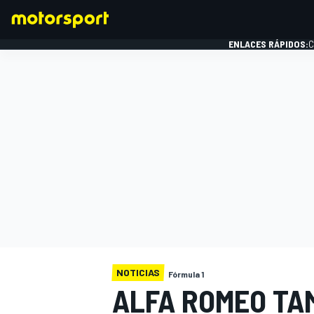
ENLACES RÁPIDOS:
C
FÓRMULA 1
NOTICIAS
Fórmula 1
ALFA ROMEO TA