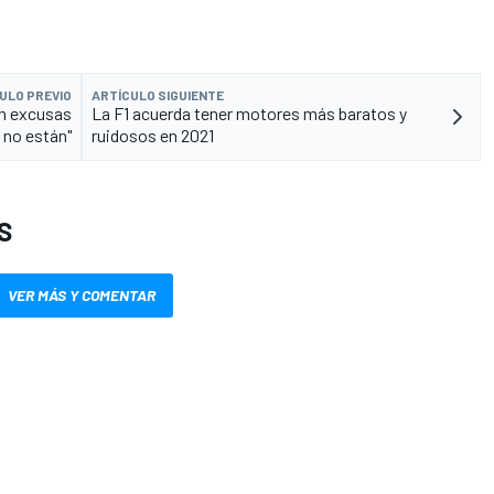
ULO PREVIO
ARTÍCULO SIGUIENTE
an excusas
La F1 acuerda tener motores más baratos y
 no están"
ruidosos en 2021
S
VER MÁS Y COMENTAR