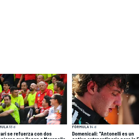
ULA 1
3 d
FÓRMULA 1
4 d
rari se refuerza con dos
Domenicali: "Antonelli es un
enieros que llegan a Maranello
activo extraordinario para la 