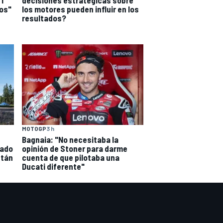
os"
los motores pueden influir en los
resultados?
MOTOGP
3 h
Bagnaia: "No necesitaba la
iado
opinión de Stoner para darme
stán
cuenta de que pilotaba una
Ducati diferente"