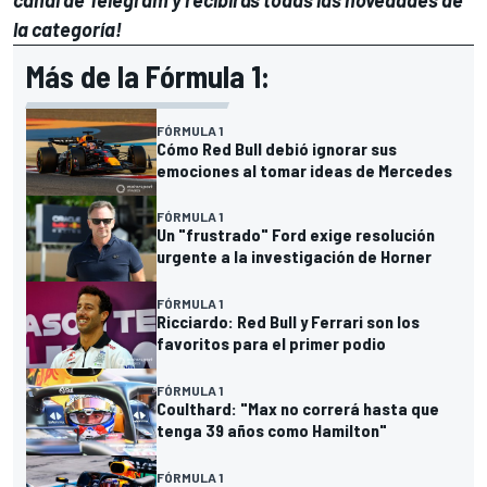
la categoría!
Más de la Fórmula 1:
FÓRMULA 1
Cómo Red Bull debió ignorar sus
emociones al tomar ideas de Mercedes
FÓRMULA 1
Un "frustrado" Ford exige resolución
urgente a la investigación de Horner
FÓRMULA 1
Ricciardo: Red Bull y Ferrari son los
favoritos para el primer podio
FÓRMULA 1
Coulthard: "Max no correrá hasta que
tenga 39 años como Hamilton"
FÓRMULA 1