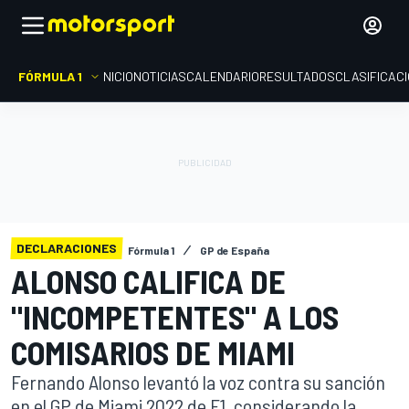
FÓRMULA 1
INICIO
NOTICIAS
CALENDARIO
RESULTADOS
CLASIFICAC
DECLARACIONES
Fórmula 1
GP de España
ALONSO CALIFICA DE
"INCOMPETENTES" A LOS
COMISARIOS DE MIAMI
Fernando Alonso levantó la voz contra su sanción
en el GP de Miami 2022 de F1, considerando la