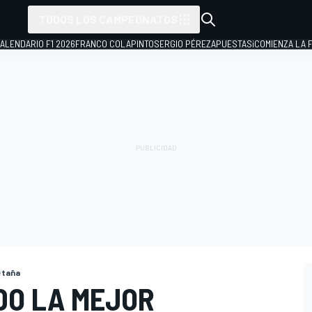
TODOS LOS CAMPEONATOS
ALENDARIO F1 2026
FRANCO COLAPINTO
SERGIO PÉREZ
APUESTAS
¡COMIENZA LA F
etaña
DO LA MEJOR