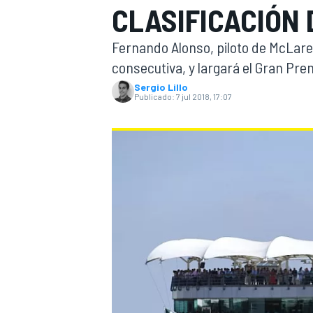
CLASIFICACIÓN 
INDYCAR
Fernando Alonso, piloto de McLaren
consecutiva, y largará el Gran Prem
Sergio Lillo
Publicado:
7 jul 2018, 17:07
MOTOGP