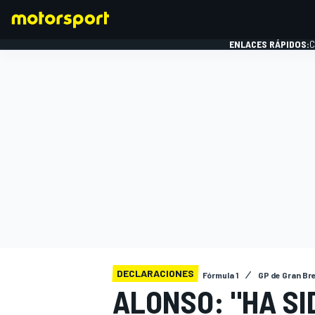
ENLACES RÁPIDOS:
C
FÓRMULA 1
DECLARACIONES
Fórmula 1
GP de Gran Br
ALONSO: "HA SI