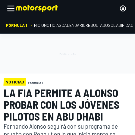
FÓRMULA 1
INICIO
NOTICIAS
CALENDARIO
RESULTADOS
CLASIFICAC
NOTICIAS
Fórmula 1
LA FIA PERMITE A ALONSO
PROBAR CON LOS JÓVENES
PILOTOS EN ABU DHABI
Fernando Alonso seguirá con su programa de
prueba con Renault en lo que inicialmente se