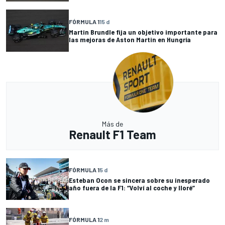
FÓRMULA 1
15 d
Martin Brundle fija un objetivo importante para
las mejoras de Aston Martin en Hungría
Más de
Renault F1 Team
FÓRMULA 1
5 d
Esteban Ocon se sincera sobre su inesperado
año fuera de la F1: “Volví al coche y lloré”
FÓRMULA 1
2 m