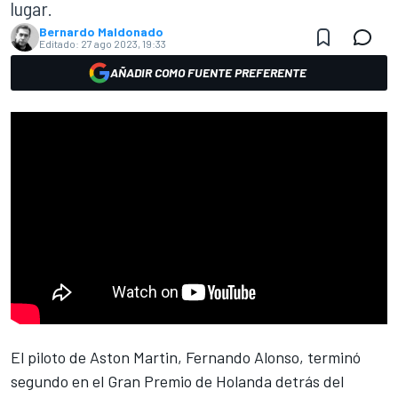
lugar.
Bernardo Maldonado
Editado:
27 ago 2023, 19:33
AÑADIR COMO FUENTE PREFERENTE
El
piloto de Aston Martin,
Fernando Alonso
,
terminó
segundo en el Gran Premio de Holanda detrás del