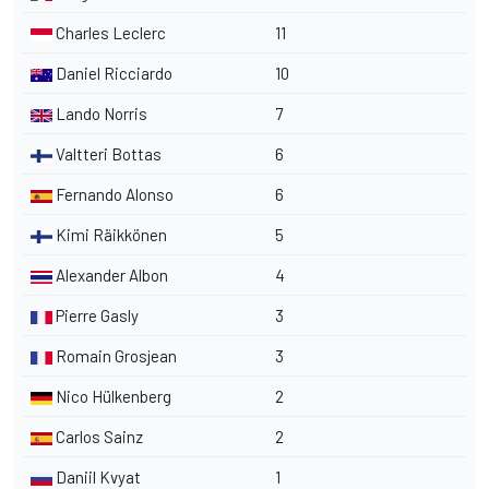
Charles Leclerc
11
Daniel Ricciardo
10
Lando Norris
7
Valtteri Bottas
6
Fernando Alonso
6
Kimi Räikkönen
5
Alexander Albon
4
Pierre Gasly
3
Romain Grosjean
3
Nico Hülkenberg
2
Carlos Sainz
2
Daniil Kvyat
1