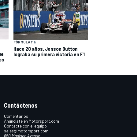
FÓRMULA 1
1 h
Hace 20 años, Jenson Button
ue
lograba su primera victoria en F1
os
Contáctenos
Comentarios
Anúnciate en Motorsport.com
Contacte con el equipo
sales@motorsport.com
650 Madison Avenue