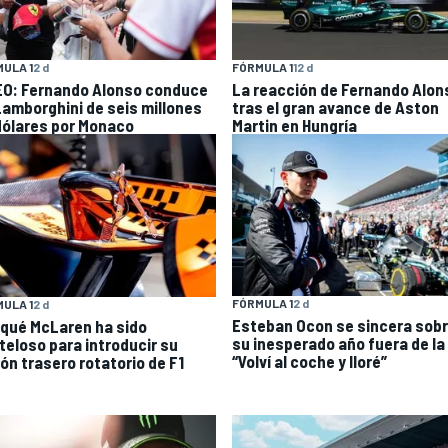
FÓRMULA 1
12 d
ULA 1
2 d
La reacción de Fernando Alon
EO: Fernando Alonso conduce
tras el gran avance de Aston
Lamborghini de seis millones
Martin en Hungría
dólares por Monaco
FÓRMULA 1
2 d
ULA 1
2 d
Esteban Ocon se sincera sob
 qué McLaren ha sido
su inesperado año fuera de la 
teloso para introducir su
“Volví al coche y lloré”
rón trasero rotatorio de F1