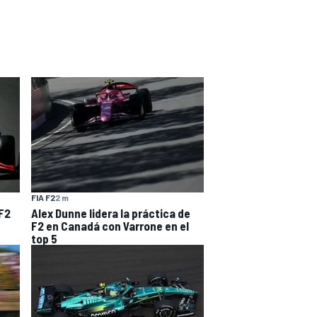
FIA F2
2 m
 F2
Alex Dunne lidera la práctica de
F2 en Canadá con Varrone en el
top 5