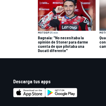
MOTOGP
25 min
MOT
Bagnaia: "No necesitaba la
Qua
opinión de Stoner para darme
con
cuenta de que pilotaba una
cam
Ducati diferente"
Descarga tus apps