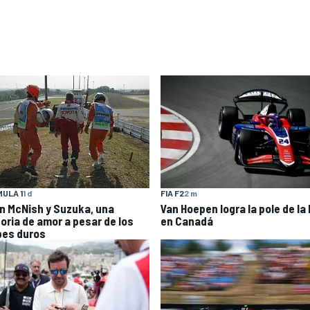
ULA 1
1 d
FIA F2
2 m
an McNish y Suzuka, una
Van Hoepen logra la pole de la
toria de amor a pesar de los
en Canadá
pes duros