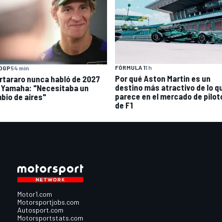
FÓRMULA 1
1 h
OGP
54 min
Por qué Aston Martin es un
rtararo nunca habló de 2027
destino más atractivo de lo q
 Yamaha: "Necesitaba un
parece en el mercado de pilot
bio de aires"
de F1
Motor1.com
Motorsportjobs.com
Autosport.com
Motorsportstats.com