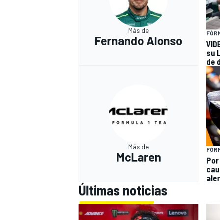
Más de
FÓRM
Fernando Alonso
VID
su 
de 
Más de
FÓRM
McLaren
Por
cau
ale
Últimas noticias