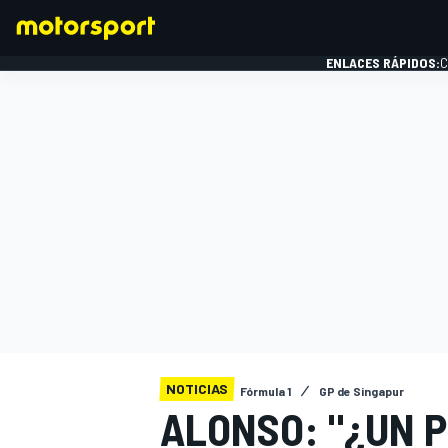
ENLACES RÁPIDOS:
C
FÓRMULA 1
NOTICIAS
Fórmula 1
GP de Singapur
ALONSO: "¿UN 