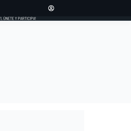
favoritos
Haz que se oiga tu voz
comentando artículos.
1, ÚNETE Y PARTICIPA!
INICIAR SESIÓN
EDICIÓN
LATINOAMÉRICA