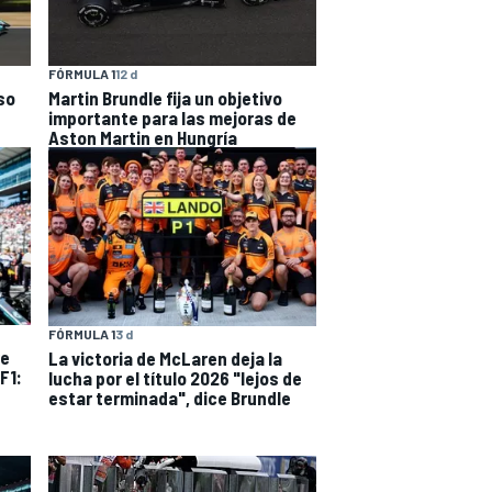
FÓRMULA 1
12 d
so
Martin Brundle fija un objetivo
importante para las mejoras de
Aston Martin en Hungría
FÓRMULA 1
3 d
re
La victoria de McLaren deja la
F1:
lucha por el título 2026 "lejos de
estar terminada", dice Brundle