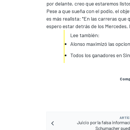
por delante, creo que estaremos listo
FÓRMULA E
Pese a que sueña con el podio, el obje
es más realista: "En las carreras que
espero estar detrás de los Mercedes, R
Lee también:
Alonso maximizó las opcion
Todos los ganadores en Si
Compa
WRC
ARTÍC
Juicio por la falsa informac
Schumacher pued