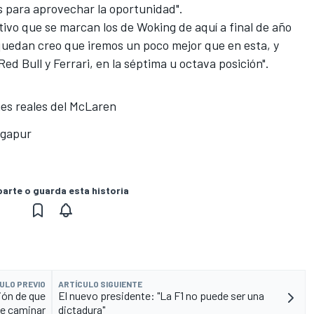
s para aprovechar la oportunidad".
tivo que se marcan los de Woking de aquí a final de año
 quedan creo que iremos un poco mejor que en esta, y
ed Bull y Ferrari, en la séptima u octava posición".
es reales del McLaren
ngapur
rte o guarda esta historia
ULO PREVIO
ARTÍCULO SIGUIENTE
ión de que
El nuevo presidente: "La F1 no puede ser una
e caminar
dictadura"