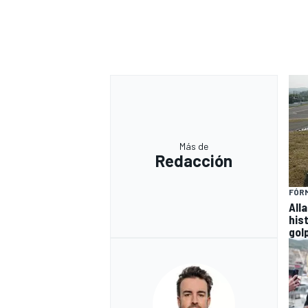
Más de
Redacción
FÓRM
MÁS CATEGORÍAS
All
his
gol