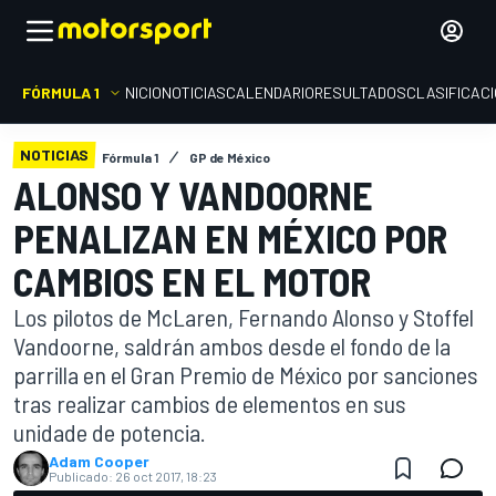
FÓRMULA 1
INICIO
NOTICIAS
CALENDARIO
RESULTADOS
CLASIFICAC
NOTICIAS
Fórmula 1
GP de México
ALONSO Y VANDOORNE
PENALIZAN EN MÉXICO POR
CAMBIOS EN EL MOTOR
Los pilotos de McLaren, Fernando Alonso y Stoffel
Vandoorne, saldrán ambos desde el fondo de la
parrilla en el Gran Premio de México por sanciones
tras realizar cambios de elementos en sus
unidade de potencia.
Adam Cooper
Publicado:
26 oct 2017, 18:23