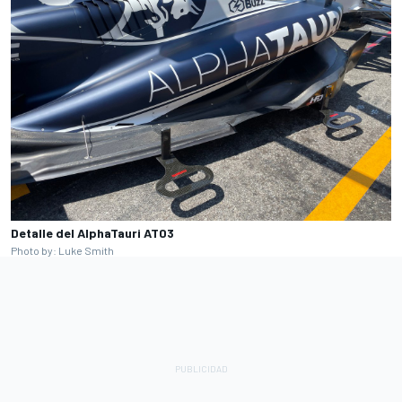
Detalle del AlphaTauri AT03
Photo by: Luke Smith