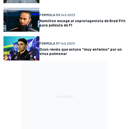
FÓRMULA 1
18 feb 2023
Hamilton escoge al coprotagonista de Brad Pitt
para película de F1
FÓRMULA 1
17 feb 2023
Ocon revela que estuvo "muy enfermo" por un
virus pulmonar