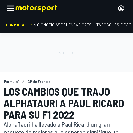
FÓRMULA 1
INICIO
NOTICIAS
CALENDARIO
RESULTADOS
CLASIFICAC
Fórmula 1
GP de Francia
LOS CAMBIOS QUE TRAJO
ALPHATAURI A PAUL RICARD
PARA SU F1 2022
AlphaTauri ha llevado a Paul Ricard un gran
paquete de mejoras que esperan signifique un