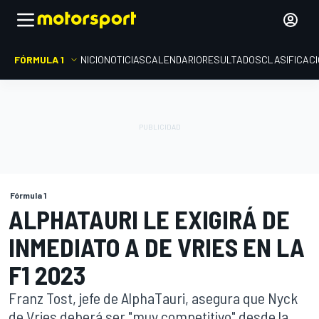
FÓRMULA 1
INICIO
NOTICIAS
CALENDARIO
RESULTADOS
CLASIFICAC
Fórmula 1
ALPHATAURI LE EXIGIRÁ DE
INMEDIATO A DE VRIES EN LA
F1 2023
Franz Tost, jefe de AlphaTauri, asegura que Nyck
de Vries deberá ser "muy competitivo" desde la