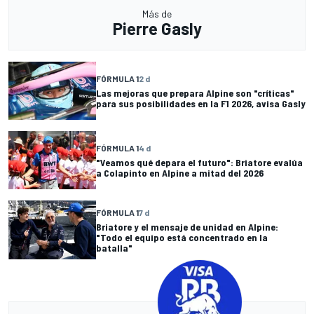
Más de
Pierre Gasly
FÓRMULA 1
2 d
Las mejoras que prepara Alpine son "críticas"
para sus posibilidades en la F1 2026, avisa Gasly
FÓRMULA 1
4 d
"Veamos qué depara el futuro": Briatore evalúa
a Colapinto en Alpine a mitad del 2026
FÓRMULA 1
7 d
Briatore y el mensaje de unidad en Alpine:
"Todo el equipo está concentrado en la
batalla"