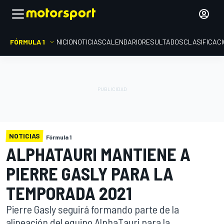
FÓRMULA 1
INICIO
NOTICIAS
CALENDARIO
RESULTADOS
CLASIFICAC
NOTICIAS
Fórmula 1
ALPHATAURI MANTIENE A
PIERRE GASLY PARA LA
TEMPORADA 2021
Pierre Gasly seguirá formando parte de la
alineación del equipo AlphaTauri para la