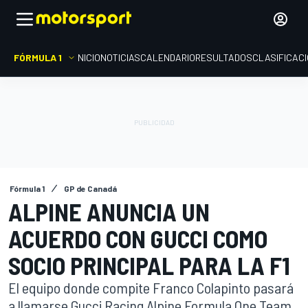
FÓRMULA 1
INICIO
NOTICIAS
CALENDARIO
RESULTADOS
CLASIFICAC
Fórmula 1
GP de Canadá
ALPINE ANUNCIA UN
ACUERDO CON GUCCI COMO
SOCIO PRINCIPAL PARA LA F1
El equipo donde compite Franco Colapinto pasará
a llamarse Gucci Racing Alpine Formula One Team