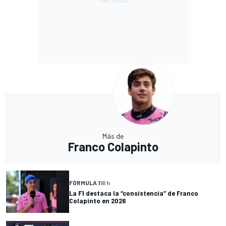
Más de
Franco Colapinto
FÓRMULA 1
16 h
La F1 destaca la “consistencia” de Franco
Colapinto en 2026