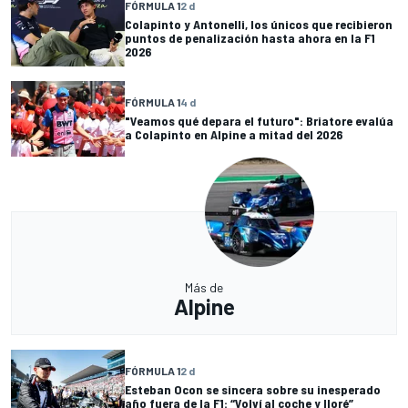
FÓRMULA 1
2 d
Colapinto y Antonelli, los únicos que recibieron
puntos de penalización hasta ahora en la F1
2026
FÓRMULA 1
4 d
"Veamos qué depara el futuro": Briatore evalúa
a Colapinto en Alpine a mitad del 2026
Más de
Alpine
FÓRMULA 1
2 d
Esteban Ocon se sincera sobre su inesperado
año fuera de la F1: “Volví al coche y lloré”