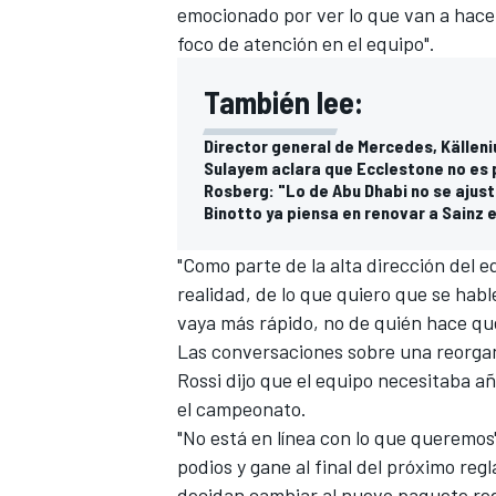
emocionado por ver lo que van a hace
foco de atención en el equipo".
También lee:
Director general de Mercedes, Källeni
Sulayem aclara que Ecclestone no es 
Rosberg: "Lo de Abu Dhabi no se ajus
Binotto ya piensa en renovar a Sainz e
"Como parte de la alta dirección del e
realidad, de lo que quiero que se hab
MÁS CATEGORÍAS
vaya más rápido, no de quién hace qué
Las conversaciones sobre una reorga
Rossi dijo que el equipo necesitaba a
el campeonato.
"No está en línea con lo que queremos"
podios y gane al final del próximo re
decidan cambiar al nuevo paquete reg