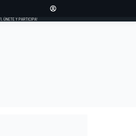
favoritos
Haz que se oiga tu voz
comentando artículos.
1, ÚNETE Y PARTICIPA!
INICIAR SESIÓN
EDICIÓN
LATINOAMÉRICA