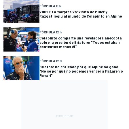
FÓRMULA 1
1 h
VIDEO: La 'sorpresiva' visita de Miller y
Razgatlioglu al mundo de Colapinto en Alpine
FÓRMULA 1
2 h
Colapinto comparte una reveladora anécdota
sobre la presión de Briatore: "Todos estaban
contentos menos él"
FÓRMULA 1
2 d
Briatore no entiende por qué Alpine no gana:
"No sé por qué no podemos vencer a McLaren o
Ferrari"