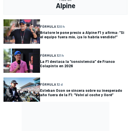
Alpine
FÓRMULA 1
20 h
Briatore le pone precio a Alpine F1 y afirma: “Si
el equipo fuera mío, ¡ya lo habría vendido!”
FÓRMULA 1
21 h
La F1 destaca la “consistencia” de Franco
Colapinto en 2026
FÓRMULA 1
2 d
Esteban Ocon se sincera sobre su inesperado
año fuera de la F1: “Volví al coche y lloré”