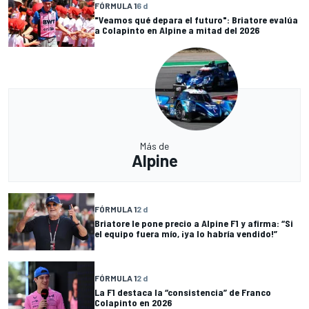
FÓRMULA 1
6 d
"Veamos qué depara el futuro": Briatore evalúa
a Colapinto en Alpine a mitad del 2026
Más de
Alpine
FÓRMULA 1
2 d
Briatore le pone precio a Alpine F1 y afirma: “Si
el equipo fuera mío, ¡ya lo habría vendido!”
FÓRMULA 1
2 d
La F1 destaca la “consistencia” de Franco
Colapinto en 2026