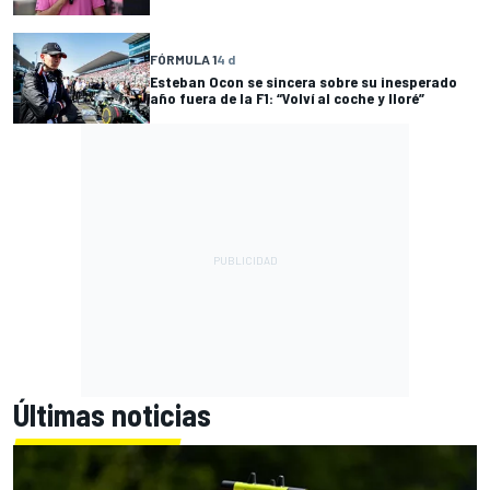
FÓRMULA 1
4 d
Esteban Ocon se sincera sobre su inesperado
año fuera de la F1: “Volví al coche y lloré”
Últimas noticias