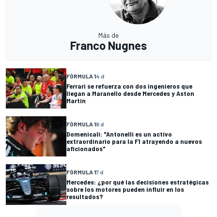
Más de
Franco Nugnes
FÓRMULA 1
4 d
Ferrari se refuerza con dos ingenieros que
llegan a Maranello desde Mercedes y Aston
Martin
FÓRMULA 1
6 d
Domenicali: "Antonelli es un activo
extraordinario para la F1 atrayendo a nuevos
aficionados"
FÓRMULA 1
7 d
Mercedes: ¿por qué las decisiones estratégicas
sobre los motores pueden influir en los
resultados?