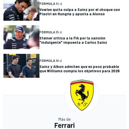
FÓRMULA 1
4 d
Vowles quita culpa a Sainz por el choque con
Piastri en Hungría y apunta a Alonso
FÓRMULA 1
5 d
Steiner critica a la FIA por la sanción
"indulgente" impuesta a Carlos Sainz
FÓRMULA 1
6 d
Sainz y Albon admiten que es poco probable
que Williams cumpla los objetivos para 2026
Más de
Ferrari