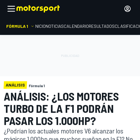
FÓRMULA 1
INICIO
NOTICIAS
CALENDARIO
RESULTADOS
CLASIFICAC
ANÁLISIS
Fórmula 1
ANÁLISIS: ¿LOS MOTORES
TURBO DE LA F1 PODRÁN
PASAR LOS 1.000HP?
¿Podrían los actuales motores V6 alcanzar los
mágicos 1.000hp que muchos sueñan en la F1? No