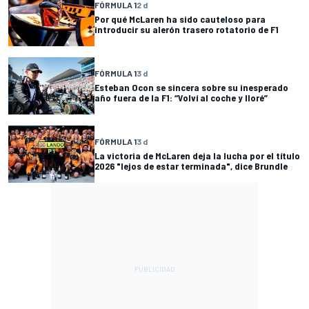
FÓRMULA 1
2 d
Por qué McLaren ha sido cauteloso para
introducir su alerón trasero rotatorio de F1
FÓRMULA 1
3 d
Esteban Ocon se sincera sobre su inesperado
año fuera de la F1: “Volví al coche y lloré”
FÓRMULA 1
3 d
La victoria de McLaren deja la lucha por el título
2026 "lejos de estar terminada", dice Brundle