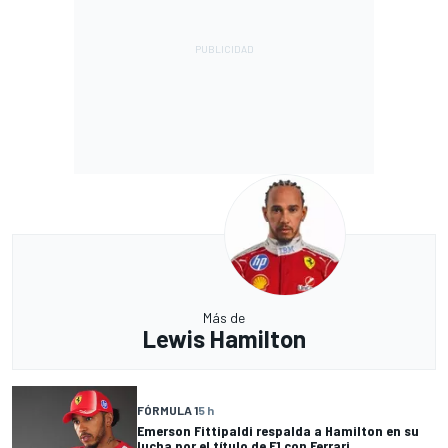
Más de
Lewis Hamilton
FÓRMULA 1
5 h
Emerson Fittipaldi respalda a Hamilton en su
lucha por el título de F1 con Ferrari