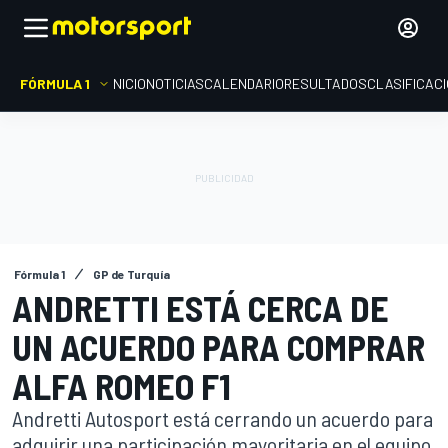
FÓRMULA 1
INICIO
NOTICIAS
CALENDARIO
RESULTADOS
CLASIFICAC
Fórmula 1
GP de Turquía
ANDRETTI ESTÁ CERCA DE
UN ACUERDO PARA COMPRAR
ALFA ROMEO F1
Andretti Autosport está cerrando un acuerdo para
adquirir una participación mayoritaria en el equipo