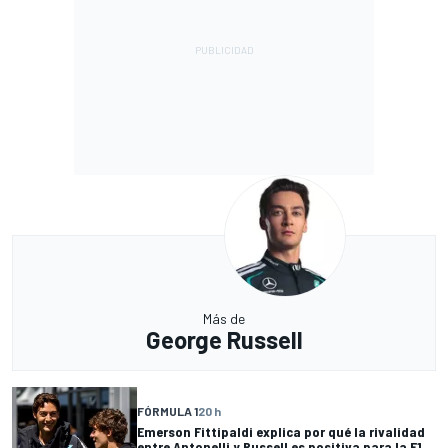
Más de
George Russell
FÓRMULA 1
20 h
Emerson Fittipaldi explica por qué la rivalidad
entre Antonelli y Russell es positiva para la F1