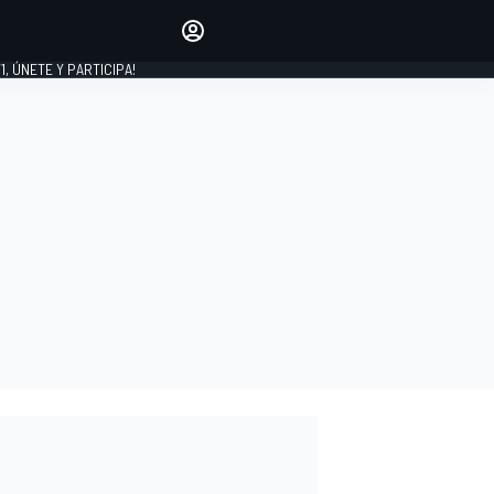
favoritos
Haz que se oiga tu voz
comentando artículos.
1, ÚNETE Y PARTICIPA!
INICIAR SESIÓN
EDICIÓN
LATINOAMÉRICA