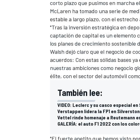
corto plazo que pusimos en marcha el
McLaren ha tomado una serie de medid
estable a largo plazo, con el estrecho
"Tras la inversión estratégica en dep
captación de capital es un elemento c
los planes de crecimiento sostenible d
Walsh dejó claro que el negocio de co
acuerdos: Con estas sólidas bases ya 
nuestras ambiciones como negocio glo
élite, con el sector del automóvil com
MÁS CATEGORÍAS
También lee:
VIDEO: Leclerc y su casco especial en 
Verstappen lidera la FP1 en Silverston
Vettel rinde homenaje a Reutemann en
GALERÍA: el auto F1 2022 con los colo
"El fuerte apetito que hemos visto por